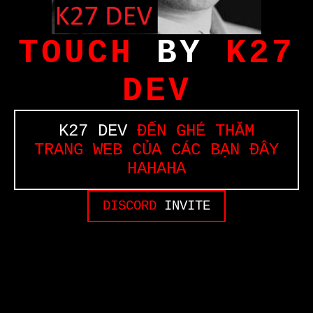
TOUCH
BY
K27
DEV
K27 DEV
ĐẾN GHÉ THĂM
TRANG WEB CỦA CÁC BẠN ĐÂY
HAHAHA
DISCORD
INVITE