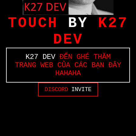
TOUCH
BY
K27
DEV
K27 DEV
ĐẾN GHÉ THĂM
TRANG WEB CỦA CÁC BẠN ĐÂY
HAHAHA
DISCORD
INVITE