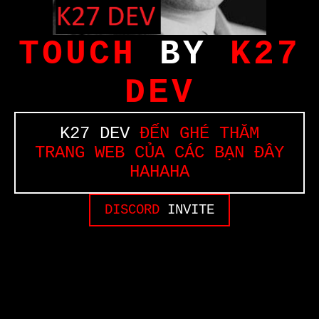
TOUCH
BY
K27
DEV
K27 DEV
ĐẾN GHÉ THĂM
TRANG WEB CỦA CÁC BẠN ĐÂY
HAHAHA
DISCORD
INVITE