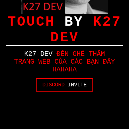
TOUCH
BY
K27
DEV
K27 DEV
ĐẾN GHÉ THĂM
TRANG WEB CỦA CÁC BẠN ĐÂY
HAHAHA
DISCORD
INVITE