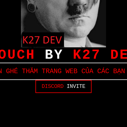
OUCH
BY
K27 D
 GHÉ THĂM TRANG WEB CỦA CÁC BẠN
DISCORD
INVITE