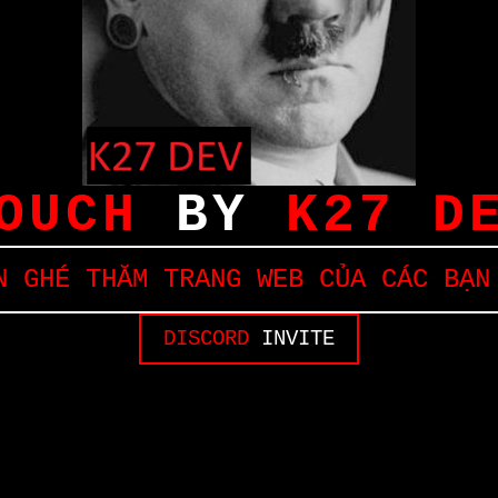
OUCH
BY
K27 D
 GHÉ THĂM TRANG WEB CỦA CÁC BẠN
DISCORD
INVITE