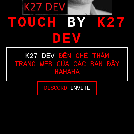
TOUCH
BY
K27
DEV
K27 DEV
ĐẾN GHÉ THĂM
TRANG WEB CỦA CÁC BẠN ĐÂY
HAHAHA
DISCORD
INVITE