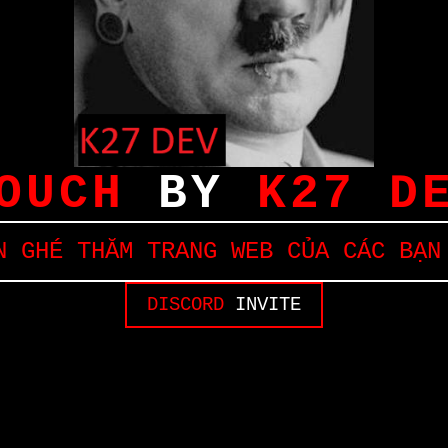
OUCH
BY
K27 D
 GHÉ THĂM TRANG WEB CỦA CÁC BẠN
DISCORD
INVITE