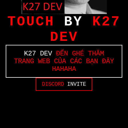
TOUCH
BY
K27
DEV
K27 DEV
ĐẾN GHÉ THĂM
TRANG WEB CỦA CÁC BẠN ĐÂY
HAHAHA
DISCORD
INVITE