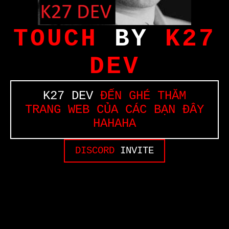
TOUCH
BY
K27
DEV
K27 DEV
ĐẾN GHÉ THĂM
TRANG WEB CỦA CÁC BẠN ĐÂY
HAHAHA
DISCORD
INVITE