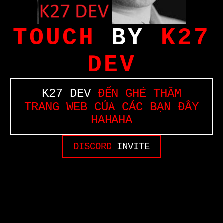
TOUCH
BY
K27
DEV
K27 DEV
ĐẾN GHÉ THĂM
TRANG WEB CỦA CÁC BẠN ĐÂY
HAHAHA
DISCORD
INVITE