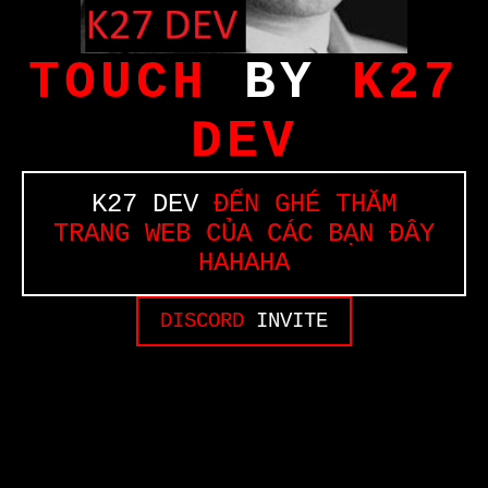
TOUCH
BY
K27
DEV
K27 DEV
ĐẾN GHÉ THĂM
TRANG WEB CỦA CÁC BẠN ĐÂY
HAHAHA
DISCORD
INVITE