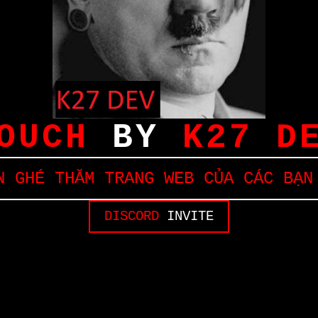
OUCH
BY
K27 D
 GHÉ THĂM TRANG WEB CỦA CÁC BẠN
DISCORD
INVITE