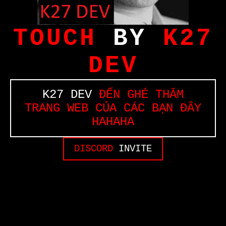
TOUCH
BY
K27
DEV
K27 DEV
ĐẾN GHÉ THĂM
TRANG WEB CỦA CÁC BẠN ĐÂY
HAHAHA
DISCORD
INVITE