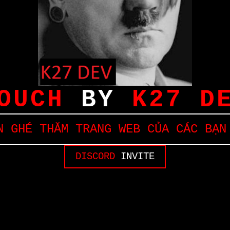
OUCH
BY
K27 D
 GHÉ THĂM TRANG WEB CỦA CÁC BẠN
DISCORD
INVITE