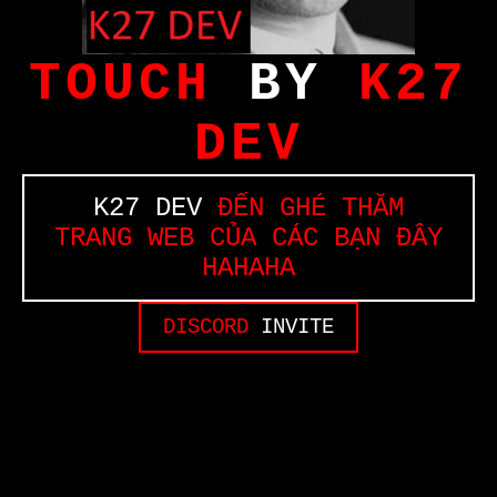
TOUCH
BY
K27
DEV
K27 DEV
ĐẾN GHÉ THĂM
TRANG WEB CỦA CÁC BẠN ĐÂY
HAHAHA
DISCORD
INVITE