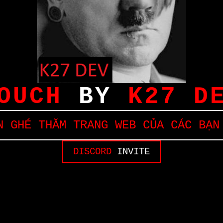
OUCH
BY
K27 D
 GHÉ THĂM TRANG WEB CỦA CÁC BẠN
DISCORD
INVITE