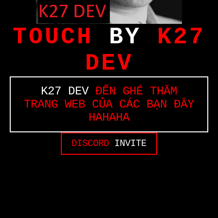
TOUCH
BY
K27
DEV
K27 DEV
ĐẾN GHÉ THĂM
TRANG WEB CỦA CÁC BẠN ĐÂY
HAHAHA
DISCORD
INVITE