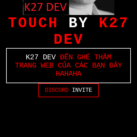
TOUCH
BY
K27
DEV
K27 DEV
ĐẾN GHÉ THĂM
TRANG WEB CỦA CÁC BẠN ĐÂY
HAHAHA
DISCORD
INVITE