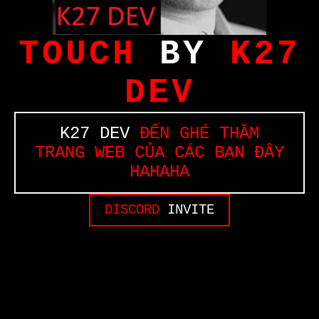
TOUCH
BY
K27
DEV
K27 DEV
ĐẾN GHÉ THĂM
TRANG WEB CỦA CÁC BẠN ĐÂY
HAHAHA
DISCORD
INVITE