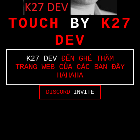
TOUCH
BY
K27
DEV
K27 DEV
ĐẾN GHÉ THĂM
TRANG WEB CỦA CÁC BẠN ĐÂY
HAHAHA
DISCORD
INVITE