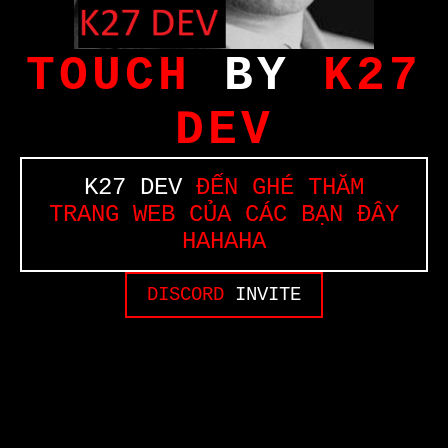
TOUCH
BY
K27
DEV
K27 DEV
ĐẾN GHÉ THĂM
TRANG WEB CỦA CÁC BẠN ĐÂY
HAHAHA
DISCORD
INVITE