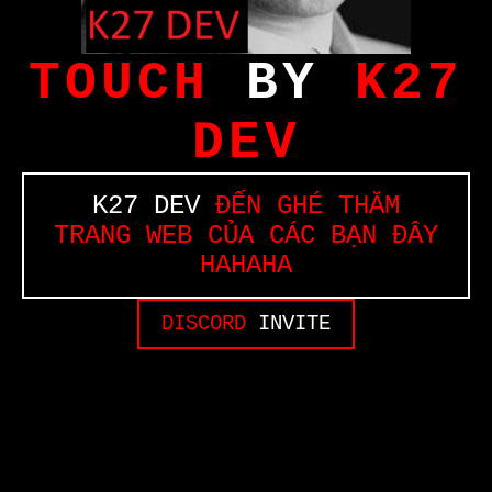
TOUCH
BY
K27
DEV
K27 DEV
ĐẾN GHÉ THĂM
TRANG WEB CỦA CÁC BẠN ĐÂY
HAHAHA
DISCORD
INVITE