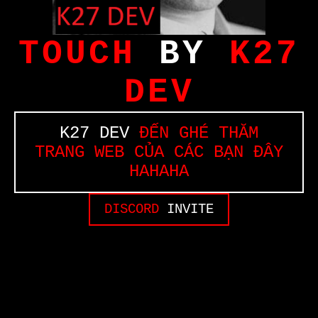
TOUCH
BY
K27
DEV
K27 DEV
ĐẾN GHÉ THĂM
TRANG WEB CỦA CÁC BẠN ĐÂY
HAHAHA
DISCORD
INVITE