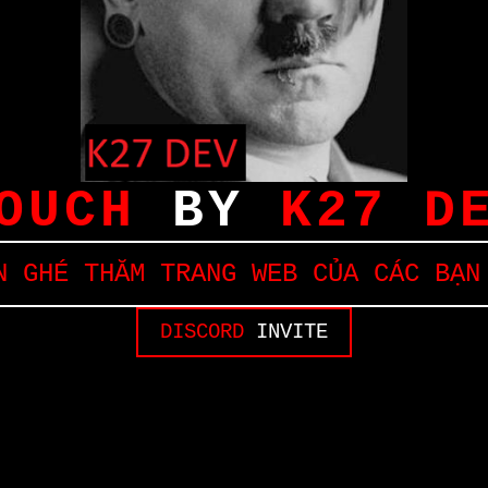
OUCH
BY
K27 D
 GHÉ THĂM TRANG WEB CỦA CÁC BẠN
DISCORD
INVITE