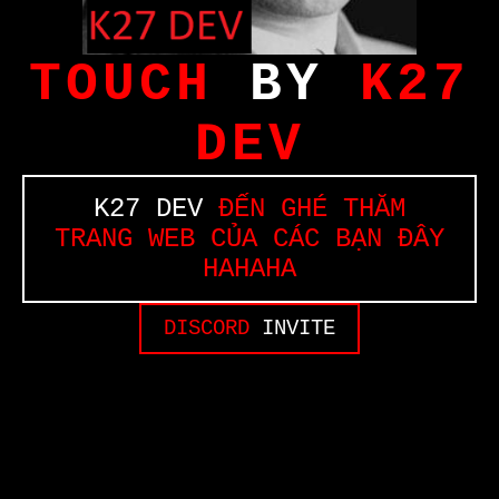
TOUCH
BY
K27
DEV
K27 DEV
ĐẾN GHÉ THĂM
TRANG WEB CỦA CÁC BẠN ĐÂY
HAHAHA
DISCORD
INVITE