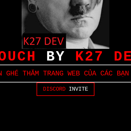
OUCH
BY
K27 D
 GHÉ THĂM TRANG WEB CỦA CÁC BẠN
DISCORD
INVITE