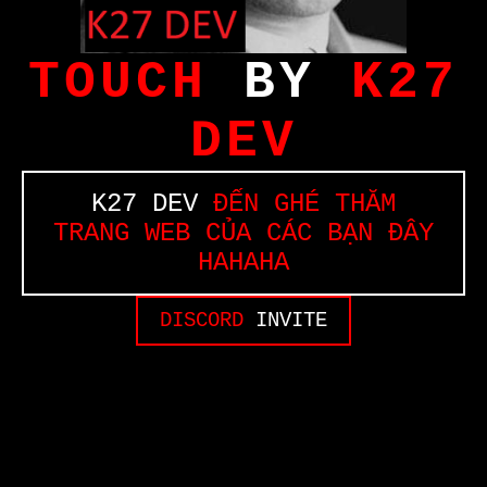
TOUCH
BY
K27
DEV
K27 DEV
ĐẾN GHÉ THĂM
TRANG WEB CỦA CÁC BẠN ĐÂY
HAHAHA
DISCORD
INVITE