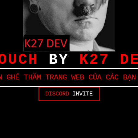
OUCH
BY
K27 D
 GHÉ THĂM TRANG WEB CỦA CÁC BẠN
DISCORD
INVITE