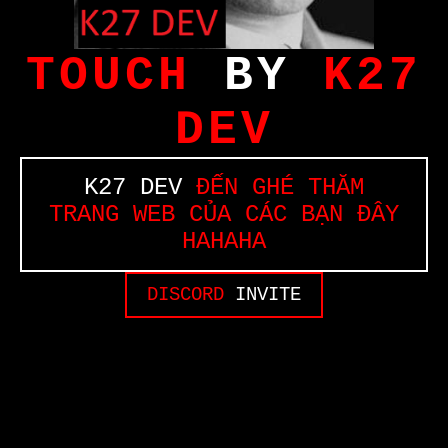
TOUCH
BY
K27
DEV
K27 DEV
ĐẾN GHÉ THĂM
TRANG WEB CỦA CÁC BẠN ĐÂY
HAHAHA
DISCORD
INVITE