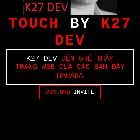
TOUCH
BY
K27
DEV
K27 DEV
ĐẾN GHÉ THĂM
TRANG WEB CỦA CÁC BẠN ĐÂY
HAHAHA
DISCORD
INVITE