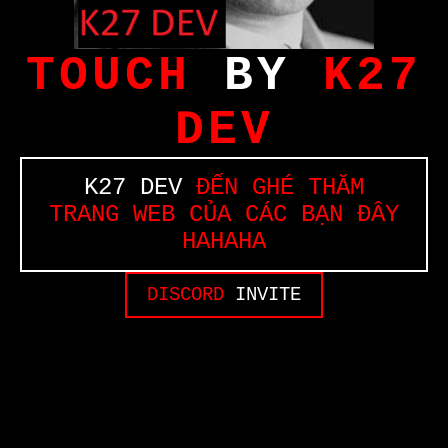
TOUCH
BY
K27
DEV
K27 DEV
ĐẾN GHÉ THĂM
TRANG WEB CỦA CÁC BẠN ĐÂY
HAHAHA
DISCORD
INVITE