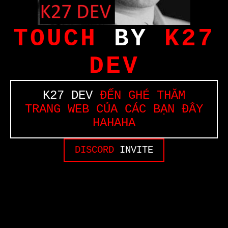
TOUCH
BY
K27
DEV
K27 DEV
ĐẾN GHÉ THĂM
TRANG WEB CỦA CÁC BẠN ĐÂY
HAHAHA
DISCORD
INVITE