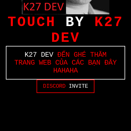
TOUCH
BY
K27
DEV
K27 DEV
ĐẾN GHÉ THĂM
TRANG WEB CỦA CÁC BẠN ĐÂY
HAHAHA
DISCORD
INVITE