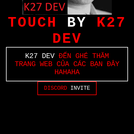
TOUCH
BY
K27
DEV
K27 DEV
ĐẾN GHÉ THĂM
TRANG WEB CỦA CÁC BẠN ĐÂY
HAHAHA
DISCORD
INVITE