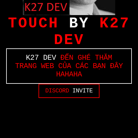
TOUCH
BY
K27
DEV
K27 DEV
ĐẾN GHÉ THĂM
TRANG WEB CỦA CÁC BẠN ĐÂY
HAHAHA
DISCORD
INVITE