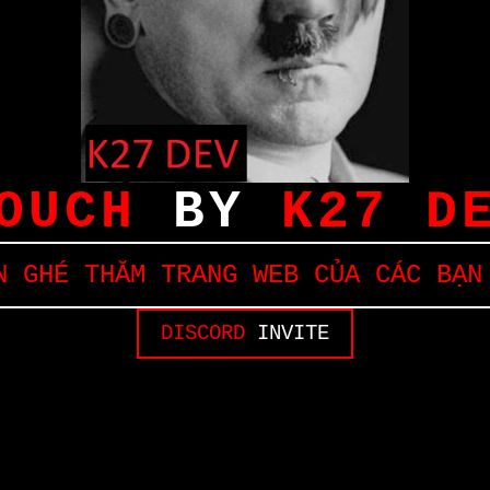
OUCH
BY
K27 D
 GHÉ THĂM TRANG WEB CỦA CÁC BẠN
DISCORD
INVITE