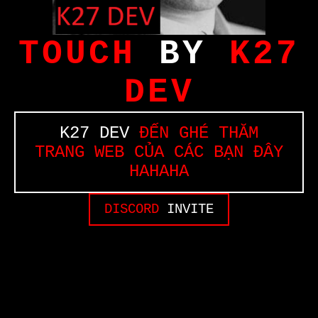
TOUCH
BY
K27
DEV
K27 DEV
ĐẾN GHÉ THĂM
TRANG WEB CỦA CÁC BẠN ĐÂY
HAHAHA
DISCORD
INVITE