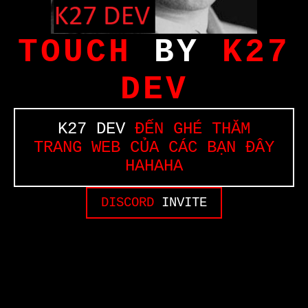
TOUCH
BY
K27
DEV
K27 DEV
ĐẾN GHÉ THĂM
TRANG WEB CỦA CÁC BẠN ĐÂY
HAHAHA
DISCORD
INVITE