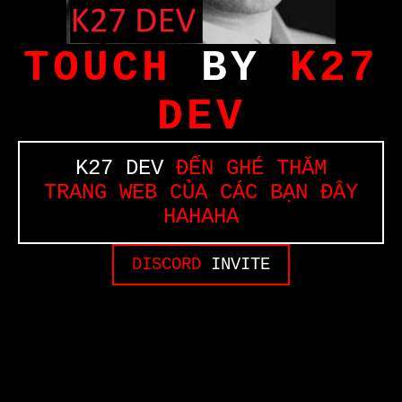
TOUCH
BY
K27
DEV
K27 DEV
ĐẾN GHÉ THĂM
TRANG WEB CỦA CÁC BẠN ĐÂY
HAHAHA
DISCORD
INVITE