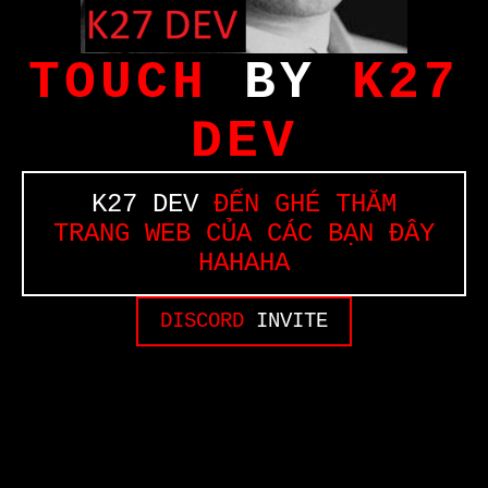
TOUCH
BY
K27
DEV
K27 DEV
ĐẾN GHÉ THĂM
TRANG WEB CỦA CÁC BẠN ĐÂY
HAHAHA
DISCORD
INVITE