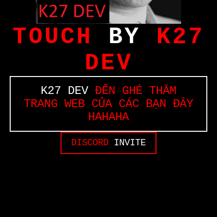
TOUCH
BY
K27
DEV
K27 DEV
ĐẾN GHÉ THĂM
TRANG WEB CỦA CÁC BẠN ĐÂY
HAHAHA
DISCORD
INVITE