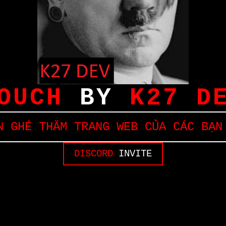
OUCH
BY
K27 D
 GHÉ THĂM TRANG WEB CỦA CÁC BẠN
DISCORD
INVITE