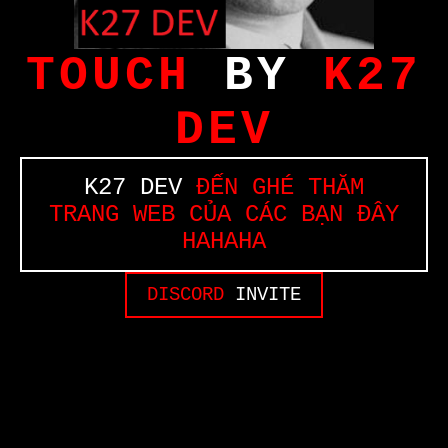
TOUCH
BY
K27
DEV
K27 DEV
ĐẾN GHÉ THĂM
TRANG WEB CỦA CÁC BẠN ĐÂY
HAHAHA
DISCORD
INVITE