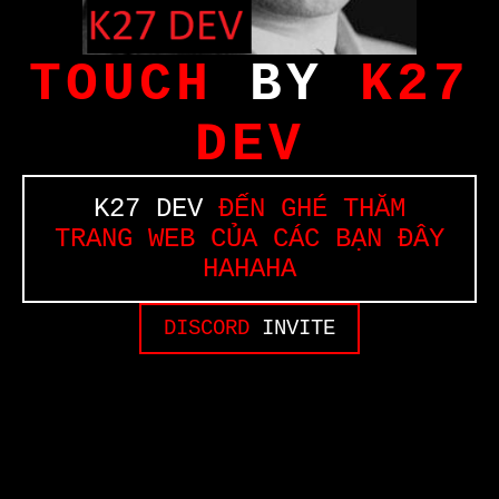
TOUCH
BY
K27
DEV
K27 DEV
ĐẾN GHÉ THĂM
TRANG WEB CỦA CÁC BẠN ĐÂY
HAHAHA
DISCORD
INVITE