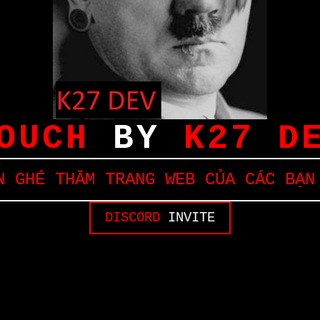
OUCH
BY
K27 D
 GHÉ THĂM TRANG WEB CỦA CÁC BẠN
DISCORD
INVITE