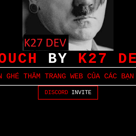
OUCH
BY
K27 D
 GHÉ THĂM TRANG WEB CỦA CÁC BẠN
DISCORD
INVITE