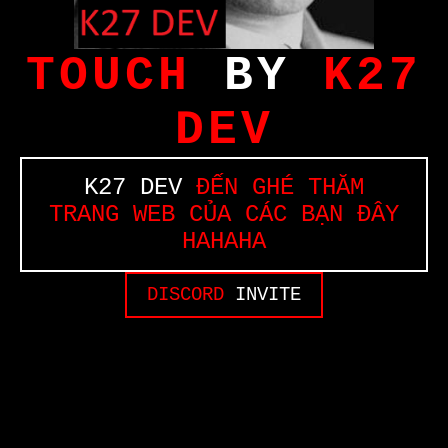
TOUCH
BY
K27
DEV
K27 DEV
ĐẾN GHÉ THĂM
TRANG WEB CỦA CÁC BẠN ĐÂY
HAHAHA
DISCORD
INVITE