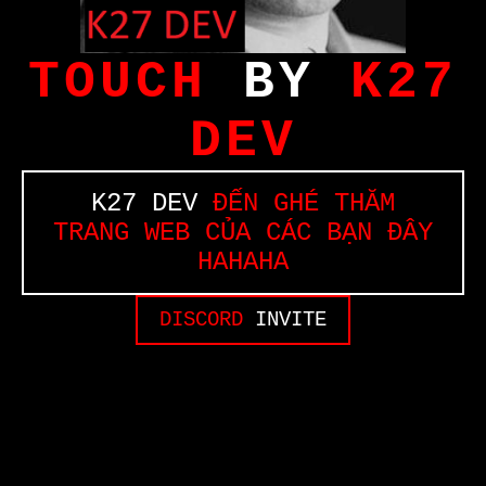
TOUCH
BY
K27
DEV
K27 DEV
ĐẾN GHÉ THĂM
TRANG WEB CỦA CÁC BẠN ĐÂY
HAHAHA
DISCORD
INVITE