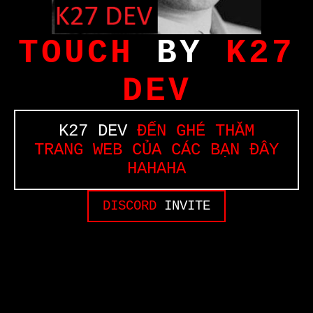
TOUCH
BY
K27
DEV
K27 DEV
ĐẾN GHÉ THĂM
TRANG WEB CỦA CÁC BẠN ĐÂY
HAHAHA
DISCORD
INVITE